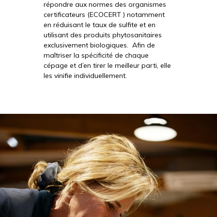
répondre aux normes des organismes
certificateurs (ECOCERT ) notamment
Nous reprenons des forces en vue des vendanges et serons
en réduisant le taux de sulfite et en
heureux de vous retrouver à partir du
10 août
.
utilisant des produits phytosanitaires
exclusivement biologiques. Afin de
Pour toute demande, vous pouvez nous écrire
maîtriser la spécificité de chaque
à
contact@domaine-decalage.fr
.
cépage et d’en tirer le meilleur parti, elle
les vinifie individuellement.
Merci de votre compréhension et à très bientôt ! 🍷
FERMER