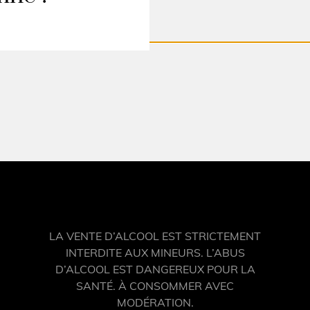
maine-decalage.fr
.
LA VENTE D’ALCOOL EST STRICTEMENT
INTERDITE AUX MINEURS. L’ABUS
D’ALCOOL EST DANGEREUX POUR LA
SANTÉ. À CONSOMMER AVEC
MODÉRATION.