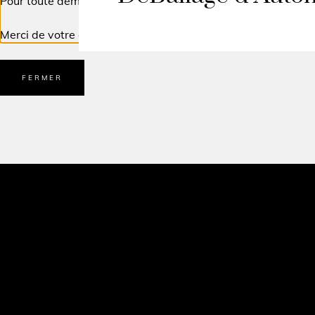
Pour toute demande, vous pouvez nous écrire à
contact@do
Merci de votre compréhension et à très bientôt ! 🍷
FERMER