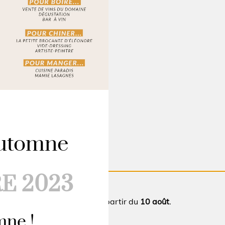
Automne
E 2023
heureux de vous retrouver à partir du
10 août
.
mne !