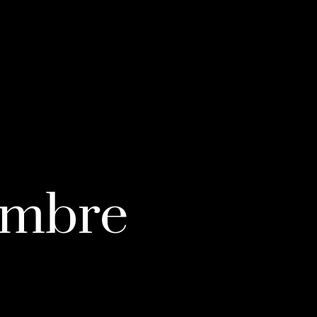
embre
>