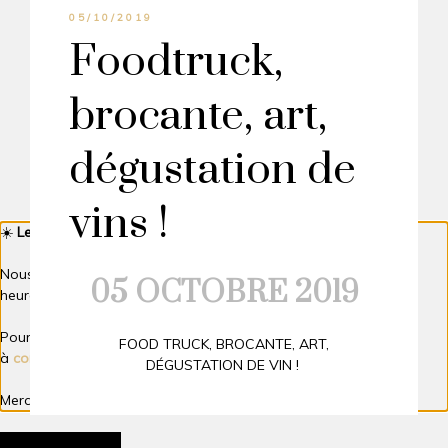
05/10/2019
Foodtruck,
brocante, art,
dégustation de
vins !
☀️
Le Domaine DeCalage est actuellement fermé.
Nous reprenons des forces en vue des vendanges et serons
05 OCTOBRE 2019
heureux de vous retrouver à partir du
10 août
.
Pour toute demande, vous pouvez nous écrire
FOOD TRUCK, BROCANTE, ART,
à
contact@domaine-decalage.fr
.
DÉGUSTATION DE VIN !
Merci de votre compréhension et à très bientôt ! 🍷